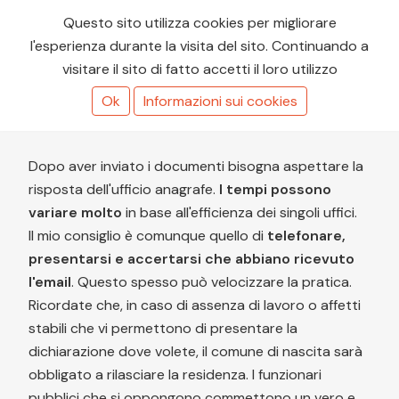
del D.Lgs. n. 82/2005 e con richiesta di
Questo sito utilizza cookies per migliorare
attribuzione dell’indirizzo ai sensi della parte terza,
l'esperienza durante la visita del sito. Continuando a
sezione A, della circolare ISTAT n. 29/1992.
visitare il sito di fatto accetti il loro utilizzo
Cordiali saluti,
Ok
Informazioni sui cookies
Vostri dati…"
Dopo aver inviato i documenti bisogna aspettare la
risposta dell'ufficio anagrafe.
I tempi possono
variare molto
in base all'efficienza dei singoli uffici.
Il mio consiglio è comunque quello di
telefonare,
presentarsi e accertarsi che abbiano ricevuto
l'email
. Questo spesso può velocizzare la pratica.
Ricordate che, in caso di assenza di lavoro o affetti
stabili che vi permettono di presentare la
dichiarazione dove volete, il comune di nascita sarà
obbligato a rilasciare la residenza. I funzionari
pubblici che si oppongono commettono un vero e