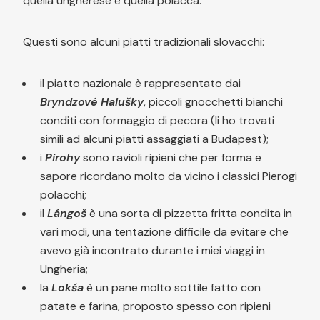
quella ungherese e quella polacca.
Questi sono alcuni piatti tradizionali slovacchi:
il piatto nazionale è rappresentato dai
Bryndzové Halušky
, piccoli gnocchetti bianchi
conditi con formaggio di pecora (li ho trovati
simili ad alcuni piatti assaggiati a Budapest);
i
Pirohy
sono ravioli ripieni che per forma e
sapore ricordano molto da vicino i classici Pierogi
polacchi;
il
Lángoš
è una sorta di pizzetta fritta condita in
vari modi, una tentazione difficile da evitare che
avevo già incontrato durante i miei viaggi in
Ungheria;
la
Lokša
è un pane molto sottile fatto con
patate e farina, proposto spesso con ripieni