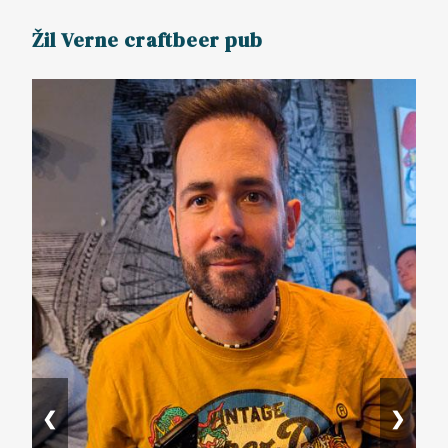
Žil Verne craftbeer pub
❮
❯