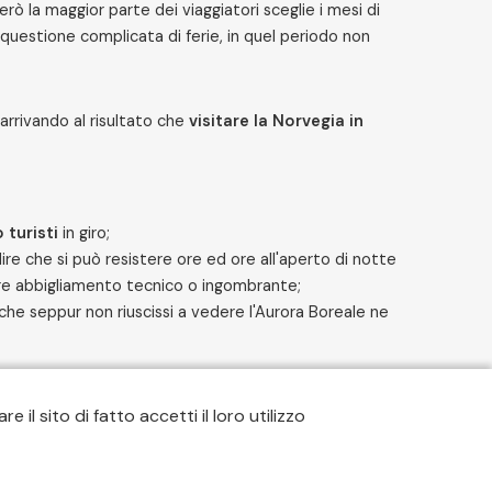
Però la maggior parte dei viaggiatori sceglie i mesi di
a questione complicata di ferie, in quel periodo non
arrivando al risultato che
visitare la Norvegia in
 turisti
in giro;
 dire che si può resistere ore ed ore all'aperto di notte
re abbigliamento tecnico o ingombrante;
 che seppur non riuscissi a vedere l'Aurora Boreale ne
 la vedo, vorrà dire che la cercherò in Islanda o in
 il sito di fatto accetti il loro utilizzo
ud a nord