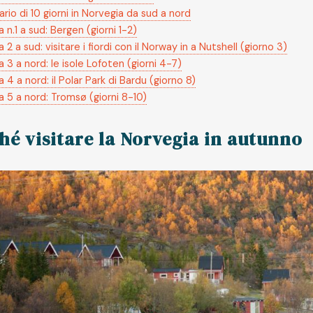
rario di 10 giorni in Norvegia da sud a nord
 n.1 a sud: Bergen (giorni 1-2)
 2 a sud: visitare i fiordi con il Norway in a Nutshell (giorno 3)
 3 a nord: le isole Lofoten (giorni 4-7)
 4 a nord: il Polar Park di Bardu (giorno 8)
 5 a nord: Tromsø (giorni 8-10)
hé visitare la Norvegia in autunno