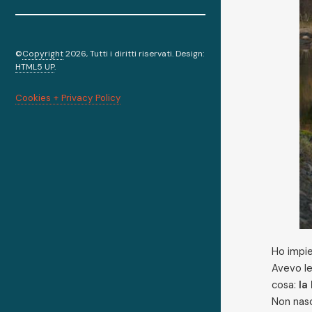
©
Copyright
2026, Tutti i diritti riservati. Design:
HTML5 UP
.
Cookies + Privacy Policy
Ho impie
Avevo le
cosa:
la
Non nasc