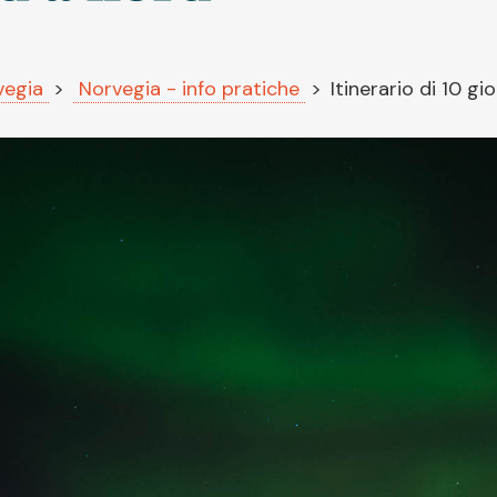
vegia
Norvegia - info pratiche
Itinerario di 10 g