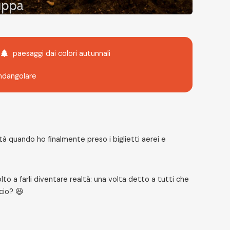
paesaggi dai colori autunnali
ndangolare
tà quando ho finalmente preso i biglietti aerei e
to a farli diventare realtà: una volta detto a tutti che
cio? 😆