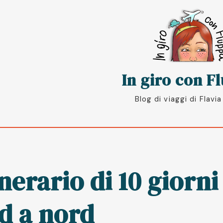
oggle
In giro con F
Blog di viaggi di Flavia 
inerario di 10 giorn
d a nord