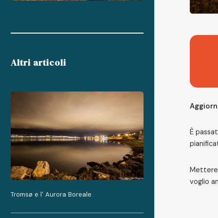
Altri articoli
Aggiorn
È passat
pianificat
Mettere 
voglio a
Tromsø e l' Aurora Boreale