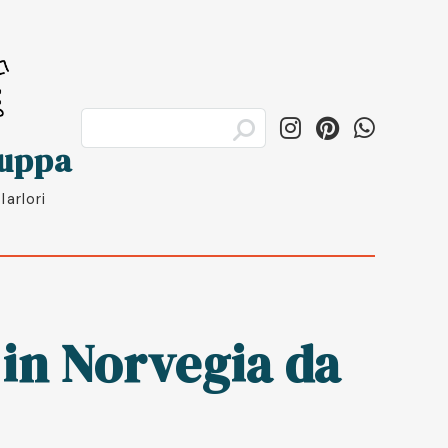
luppa
Iarlori
i in Norvegia da