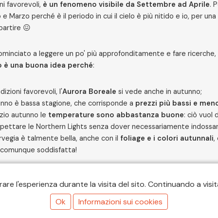
ni favorevoli,
è un fenomeno visibile da Settembre ad Aprile
. 
 e Marzo perché è il periodo in cui il cielo è più nitido e io, per un
artire 😖
ominciato a leggere un po' più approfonditamente e fare ricerche, 
 è una buona idea perché
:
dizioni favorevoli, l'
Aurora Boreale
si vede anche in autunno;
unno è bassa stagione, che corrisponde a
prezzi più bassi e meno
izio autunno le
temperature sono abbastanza buone
: ciò vuol
pettare le Northern Lights senza dover necessariamente indossa
rvegia è talmente bella, anche con il
foliage e i colori autunnali
,
i comunque soddisfatta!
i son detta: "Ma che me ne importa, io ci vado lo stesso! Se poi non
re l'esperienza durante la visita del sito. Continuando a visitare
a un altro anno" 😎
Ok
Informazioni sui cookies
erario di 10 giorni in Norvegia da s