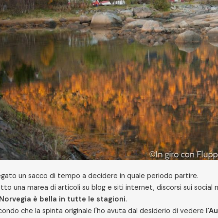
gato un sacco di tempo a decidere in quale periodo partire.
tto una marea di articoli su blog e siti internet, discorsi sui social
 Norvegia è bella in tutte le stagioni
.
ondo che la spinta originale l'ho avuta dal desiderio di vedere
l'A