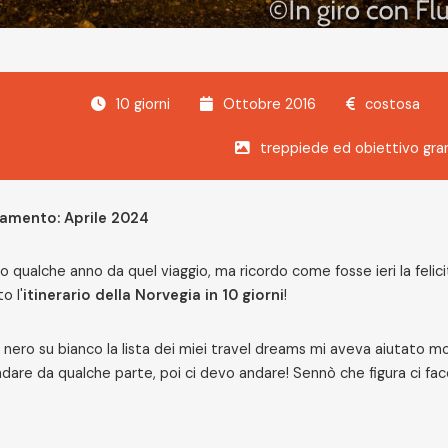
10 giorni
Ottobre 2016
costosa
treppiede ed obiettivo gra
amento: Aprile 2024
o qualche anno da quel viaggio, ma ricordo come fosse ieri la felici
o l'
itinerario della Norvegia in 10 giorni
!
nero su bianco la lista dei miei travel dreams mi aveva aiutato mol
ndare da qualche parte, poi ci devo andare! Sennò che figura ci fac