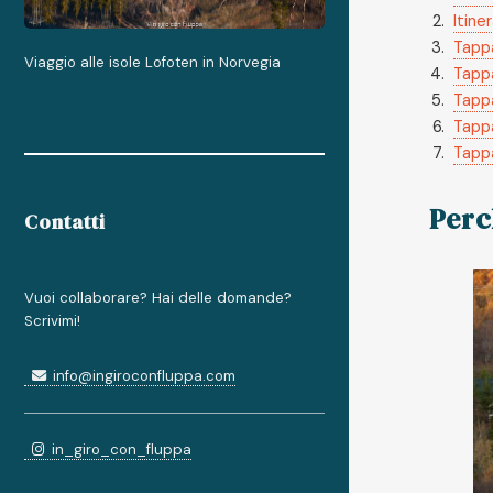
Itine
Tappa
Viaggio alle isole Lofoten in Norvegia
Tappa
Tappa
Tappa
Tappa
Perc
Contatti
Vuoi collaborare? Hai delle domande?
Scrivimi!
info@ingiroconfluppa.com
in_giro_con_fluppa